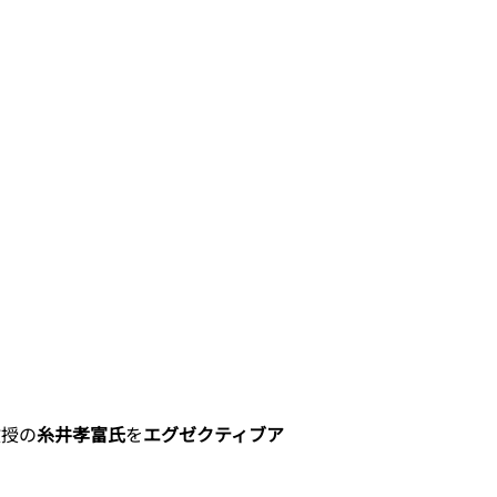
教授の
糸井孝富氏
を
エグゼクティブア