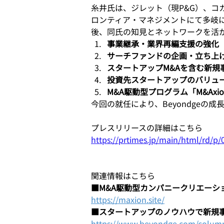
糸井氏は、ジレット（現P&G）、コ
ロンティア・マネジメントにて多岐
後、同氏の知見とネットワークを活
事業継承・業界再編支援の強化
サーチファンドの企画・立ち上
スタートアップM&Aを含む新規
投資先スタートアップのバリュ
M&A駆動型プログラム「M&Axi
今回の就任により、Beyondgeの
プレスリリースの詳細はこちら
https://prtimes.jp/main/html/rd/p
関連情報はこちら
■M&A駆動型カンパニークリエーション
https://maxion.site/
■スタートアップのノウハウで新規
https://www.beyondge.com/colum