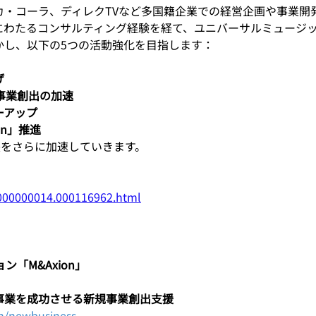
カ・コーラ、ディレクTVなど多国籍企業での経営企画や事業開
にわたるコンサルティング経験を経て、ユニバーサルミュージッ
かし、以下の5つの活動強化を目指します：
げ
事業創出の加速
ーアップ
on」推進
成長をさらに加速していきます。
/000000014.000116962.html
「M&Axion」
事業を成功させる新規事業創出支援
n/newbusiness