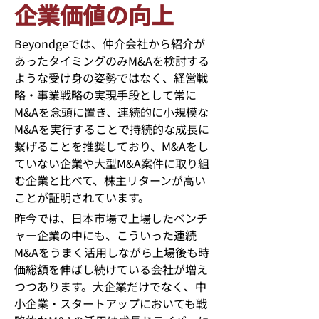
企業価値の向上
Beyondge
では、仲介会社から紹介が
あったタイミングのみ
M&A
を検討する
ような受け身の姿勢ではなく、経営戦
略・事業戦略の実現手段として常に
M&A
を念頭に置き、連続的に小規模な
M&A
を実行することで持続的な成長に
繋げることを推奨しており、
M&A
をし
ていない企業や大型
M&A
案件に取り組
む企業と比べて、株主リターンが高い
ことが証明されています。
昨今では、日本市場で上場したベンチ
ャー企業の中にも、こういった連続
M&A
をうまく活用しながら上場後も時
価総額を伸ばし続けている会社が増え
つつあります。大企業だけでなく、中
小企業・スタートアップにおいても戦