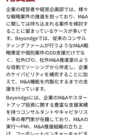
企業の経営者や経営企画部では、様々
な戦略案件の推進を担っており、M&A
に関しては持ち込まれる案件を検討す
ることに留まっているケースが多いで
す。
Beyondge
では、従来のコンサル
ティングファームが行うような
M&A
戦
略策定や個別案件の
DD
支援だけでな
く、社外
CFO
、社外
M&A
推進室のよう
な役割でソーシングから伴走し、企業
のケイパビリティを補完することに加
えて、
M&A
機能を内製化するまでの支
援を行っています。
Beyondgeには、企業のM&Aやスター
トアップ投資に関する豊富な支援実績
を持つコンサルタントやキャピタリス
ト等の専門家が在籍しており、M&Aの
実行～PMI、M&A推進組織の立ち上
げ、コーポレートベンチャーキャピタ