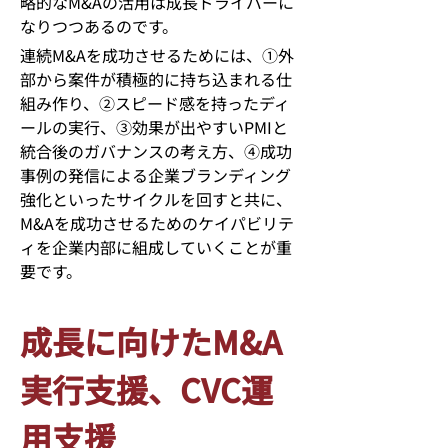
略的な
M&A
の活用は成長ドライバーに
なりつつあるのです。
連続
M&A
を成功させるためには、①外
部から案件が積極的に持ち込まれる仕
組み作り、②スピード感を持ったディ
ールの実行、③効果が出やすい
PMI
と
統合後のガバナンスの考え方、④成功
事例の発信による企業ブランディング
強化といったサイクルを回すと共に、
M&A
を成功させるためのケイパビリテ
ィを企業内部に組成していくことが重
要です。
成長に向けたM&A
実行支援、CVC運
用支援