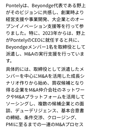
Pontelyは、Beyondge
代表である野上
がそのビジョンに共感し、創業時より
経営支援や事業開発、大企業とのオー
プンイノベーション支援等を行って参
りました。特に、
2023
年からは、野上
が
Pontely
の
CEO
に就任すると共に、
Beyondge
メンバー
1
名を取締役として
派遣し、
M&A
の実行支援を行っていま
す。
具体的には、取締役として派遣したメ
ンバーを中心に
M&A
を活用した成長シ
ナリオ作りから始め、買収候補となり
得る企業を
M&A
仲介会社のネットワー
クや
M&A
プラットフォームを活用して
ソーシングし、複数の候補企業との面
談、デューデリジェンス、基本合意書
の締結、条件交渉、クロージング、
PMI
に至るまでの一連の
M&A
プロセス